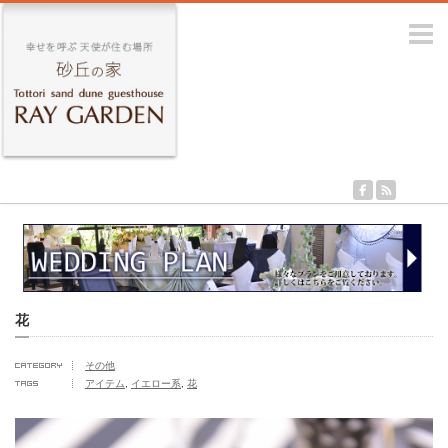
m
花
その他
アイテム
,
イエロー系
,
花