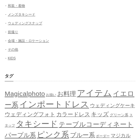
和装・着物
メンズタキシード
ウェディングスナップ
前撮り
会場・施設・ロケーション
その他
KIDS
タグ
アイテム
イエロ
Magicalphoto
お料理
お揃い
インポートドレス
ー系
ウェディングケーキ
キッズ
ウェディングフォト
カラードレス
グリーン系
ス
タキシード
テーブルコーディネート
タッフ
ピンク系
パープル系
ブルー系
マジカル
ボーダー