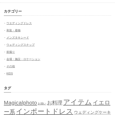
カテゴリー
ウエディングドレス
和装・着物
メンズタキシード
ウェディングスナップ
前撮り
会場・施設・ロケーション
その他
KIDS
タグ
アイテム
イエロ
Magicalphoto
お料理
お揃い
インポートドレス
ー系
ウェディングケーキ