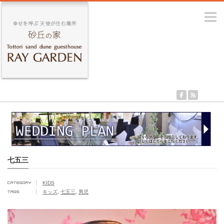
m
七五三
KIDS
キッズ
,
七五三
,
男児