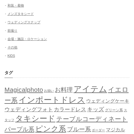
和装・着物
メンズタキシード
ウェディングスナップ
前撮り
会場・施設・ロケーション
その他
KIDS
タグ
アイテム
イエロ
Magicalphoto
お料理
お揃い
インポートドレス
ー系
ウェディングケーキ
キッズ
ウェディングフォト
カラードレス
グリーン系
ス
タキシード
テーブルコーディネート
タッフ
ピンク系
パープル系
ブルー系
マジカル
ボーダー