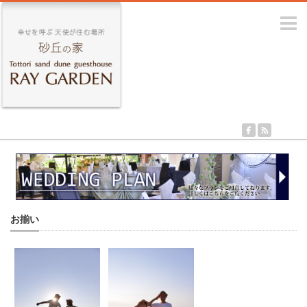
m
お揃い