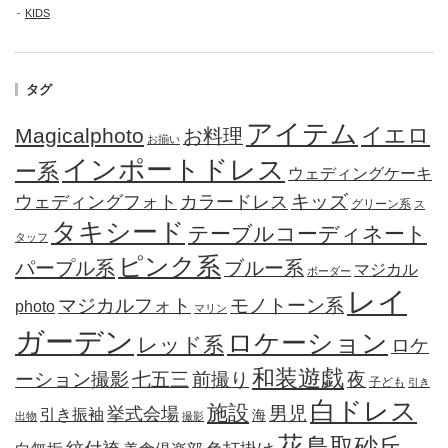
KIDS
タグ
アイテム
イエロ
Magicalphoto
お料理
お揃い
インポートドレス
ー系
ウェディングケーキ
キッズ
ウェディングフォト
カラードレス
グリーン系
ス
タキシード
テーブルコーディネート
タッフ
ピンク系
パープル系
ブルー系
マジカル
ボーダー
レイ
モノトーン系
マジカルフォト
photo
マリン
ガーデン
ロケーション
レッド系
ロケ
和装遊戯
ーション撮影
七五三
夜
前撮り
子ども
引き
白ドレス
施設
男児
挙式会場
引き振袖
海
出物
撮影
花
鳥取砂丘